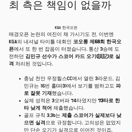
최 측은 책임이 없을까
KGA 한국오픈
매경오픈 논란의 여진이 채 가시기도 전, 이번엔
KGA의 내셔널 타이틀 대회인
코오롱 제68회 한국오
픈
에서 또 한 번 잡음이 터졌습니다. 통산 3승에 도
전하던
김민규 선수가 스코어 카드 오기(誤記)로 실
격
처리된 것입니다.
충남 천안 우정힐스CC에서 열린 3라운드, 김
민규는 16번 홀(파3)에서 보기를 범하고도
파
로 잘못 기재
했습니다.
실제 성적은 3오버파 74타였지만
73타로 한
타 낮게 적어
제출했습니다.
골프 규칙 3.3b는
제출 스코어가 실제보다 낮
으면 실격
으로 규정합니다. 고의성은 없었지
만 단순 오기가 실격으로 이어진 것이죠.