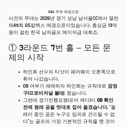
KGA 주최 매경오픈
사건의 무대는 2026년 경기 성남 남서울CC에서 열린
제45회 GS칼텍스 매경오픈이었습니다. 총상금 13억
원이 걸린 한국 남자골프 메이저급 대회죠.
① 3라운드 7번 홀 – 모든 문
제의 시작
허인회 선수의 티샷이 페어웨이 오른쪽으로
휘어 나갔습니다.
OB 여부가 애매하자 허인회는 규칙대로
잠정
구(프로비저널 볼)
를 쳤습니다.
그런데 경기진행요원(포어 캐디)이
OB 확인
전에 원래 공을 멋대로 집어 옮겼습니다.
“플
레이 중인 공은 누구도 임의로 건드릴 수 없
다”는 골프의 가장 기본적인 규칙을 깬 것이