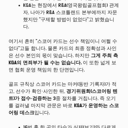
KGA는 현장에서 R&A(영국왕립골프협회) 관계
자, 나아가 R&A 스코틀랜드 본부에까지 자문
했지만 “구제할 방법이 없었다”고 밝혔습니
다.
여기서 흔히 “스코어 카드는 선수 책임이니 어쩔 수
없다”고들 합니다. 물론 카드의 최종 정확성과 사인
은 선수 본인의 몫이 맞습니다. 하지만
그게 주최 측
KGA의 면죄부가 될 수는 없습니다.
이 또한 넓게 보
면 협회 운영 책임의 한 단면입니다.
골프 규칙상 스코어 카드는 마커(동반 기록자)가 적
고, 선수가 확인·사인한 뒤,
경기위원회(스코어링 텐
트)가 접수·검증하는
3중 절차를 거칩니다. 즉 오기
를 걸러낼 마지막 관문은 바로
KGA가 운영하는 스코
어링 데스크
입니다.
16번 홀 한 곳의 타수가 실제(보기)와 다르게